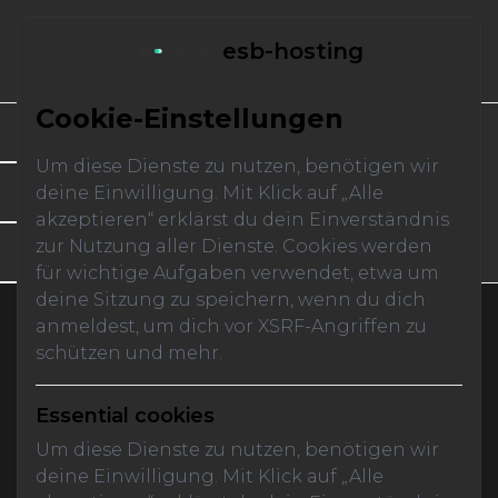
esb-hosting
Anmelden
Registrieren
Cookie-Einstellungen
Dashboard
News
Services
Um diese Dienste zu nutzen, benötigen wir
Link-Shortener
deine Einwilligung. Mit Klick auf „Alle
Downloads
FAQ
akzeptieren“ erklärst du dein Einverständnis
zur Nutzung aller Dienste. Cookies werden
Tickets
für wichtige Aufgaben verwendet, etwa um
deine Sitzung zu speichern, wenn du dich
anmeldest, um dich vor XSRF-Angriffen zu
schützen und mehr.
Impressum
Essential cookies
Um diese Dienste zu nutzen, benötigen wir
deine Einwilligung. Mit Klick auf „Alle
Stand:
Mai 2026