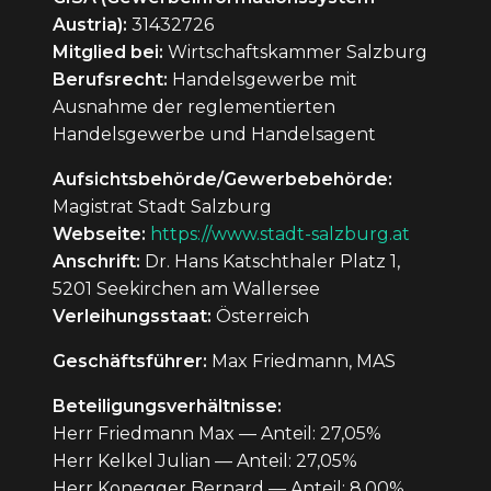
Austria):
31432726
Alle akzeptieren
Reject Alle
Mitglied bei:
Wirtschaftskammer Salzburg
Berufsrecht:
Handelsgewerbe mit
Ausnahme der reglementierten
Handelsgewerbe und Handelsagent
Aufsichtsbehörde/Gewerbebehörde:
Magistrat Stadt Salzburg
Webseite:
https://www.stadt-salzburg.at
Anschrift:
Dr. Hans Katschthaler Platz 1,
5201 Seekirchen am Wallersee
Verleihungsstaat:
Österreich
Geschäftsführer:
Max Friedmann, MAS
Beteiligungsverhältnisse:
Herr Friedmann Max — Anteil: 27,05%
Herr Kelkel Julian — Anteil: 27,05%
Herr Konegger Bernard — Anteil: 8,00%